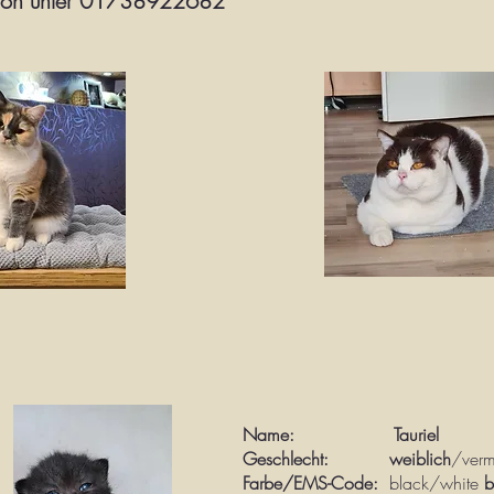
efon unter 01738922682
Name: Tauriel
Geschlecht: weiblich
/ver
m
Farbe/EMS-Code:
black/white
b