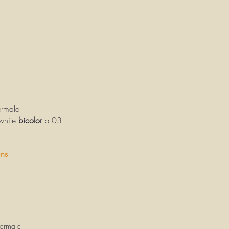
r
male
hite
bicolor
b 03
uns
er
male