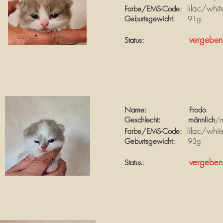
l
ilac/whit
Farbe/EMS-Code:
Geburtsgewicht:
91g
vergeben
Status:
Name: Frodo
Geschlecht: männlich
/
l
ilac/whit
Farbe/EMS-Code:
Geburtsgewicht:
93g
vergeben
Status: