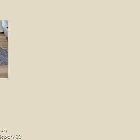
ale
icolor
n 03