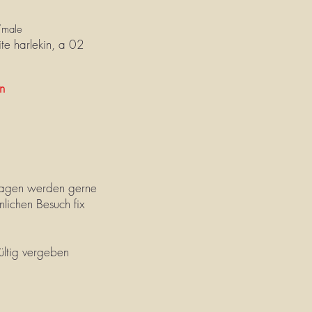
/
male
te
harlekin, a 02
n
nfragen werden gerne
lichen Besuch fix
gültig vergeben