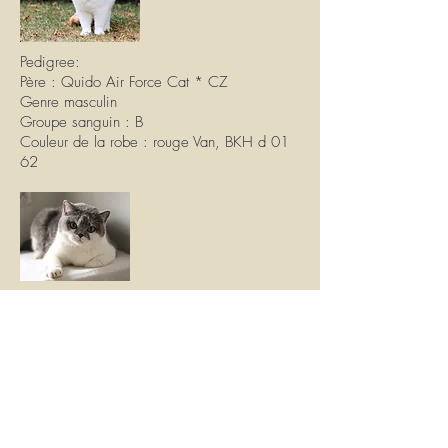
Pedigree:
Père : Quido Air Force Cat * CZ
Genre masculin
Groupe sanguin : B
Couleur de la robe : rouge Van, BKH d 01
62
Mère : Zoe Air Force Cat * CZ
Sexe Femme
Groupe sanguin : B
Couleur du pelage : bleu bicolore, BKH a
03